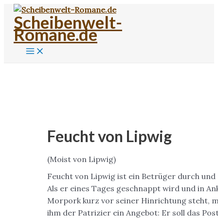
Zum
Scheibenwelt-
Inhalt
Romane.de
springen
Main
Menu
Feucht von Lipwig
(Moist von Lipwig)
Feucht von Lipwig ist ein Betrüger durch und
Als er eines Tages geschnappt wird und in An
Morpork kurz vor seiner Hinrichtung steht, 
ihm der Patrizier ein Angebot: Er soll das Po